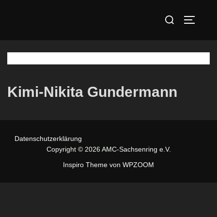
Zum
Suchen
Inhalt
SEITEN
nach:
springen
Kimi-Nikita Gundermann
Datenschutzerklärung
Copyright © 2026 AMC-Sachsenring e.V.
Inspiro Theme
von
WPZOOM