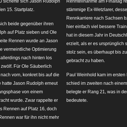
0 sicherte sich Jason Rudolph
Rennteilnahme am Finaltag rei
n 15. Startplatz.
stämmige Ex-Wetzlarer, desse
Rennkarriere nach Sachsen bz
sich beide gegenüber ihren
hier einfach viel bessere Tra
ph auf Platz sieben und Ole
hat in diesem Jahr in Deutsch
zweite Rennen wurde an Jason
erzielt, als er es ursprünglich
e vermeintliche Optimierung
stolz sein, es überhaupt bis z
llerdings nach hinten los
gebracht zu haben.
 zwölf. Für Ole Säuberlich
nach vorn, konkret bis auf die
Paul Weinhold kam im ersten 
le hatte Jason Rudolph erneut
schied im zweiten nach einem 
nfangsphase von einem
belegte er Rang 21, was in de
acht wurde. Zwar rappelte er
bedeutete.
s Rennen auf Platz 16, doch
Rennen war für ihn nicht mehr