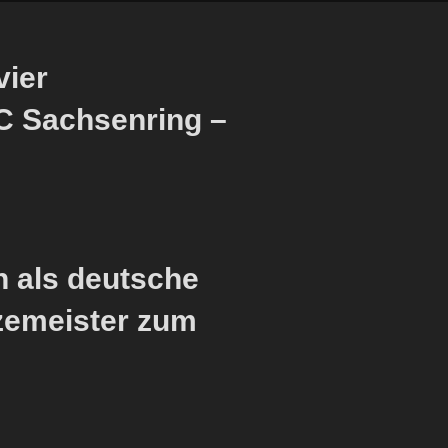
vier
C Sachsenring –
n als deutsche
zemeister zum