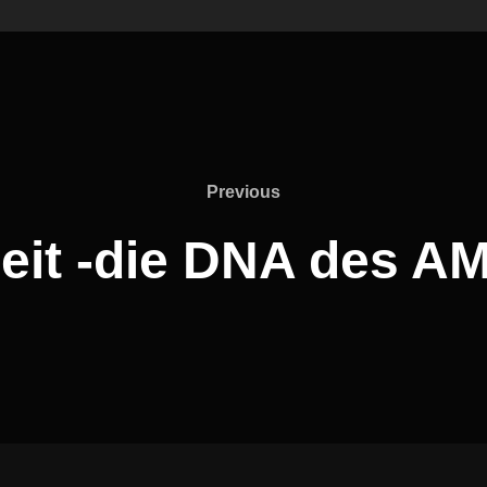
Previous
it -die DNA des A