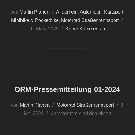
von
Martin Planert
Allgemein
,
Automobil
,
Kartsport
,
Minibike & Pocketbike
,
Motorrad Straßenrennsport
Veröf
10. März 2025
Keine Kommentare
am
ORM-Pressemitteilung 01-2024
von
Martin Planert
Motorrad Straßenrennsport
Veröffe
8.
Mai 2024
Kommentare sind deaktiviert
am