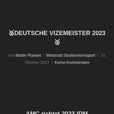
🥈DEUTSCHE VIZEMEISTER 2023
🥈
von
Martin Planert
Motorrad Straßenrennsport
Veröffen
14.
Oktober 2023
Keine Kommentare
am
AMC richtet 2023 IDM