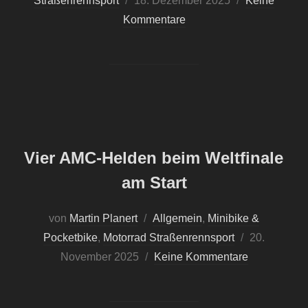
Straßenrennsport
Veröffentlicht
18. Dezember 2025
Keine
Kommentare
am
Vier AMC-Helden beim Weltfinale
am Start
von
Martin Planert
Allgemein
,
Minibike &
Pocketbike
,
Motorrad Straßenrennsport
Veröffentlic
20.
November 2025
Keine Kommentare
am