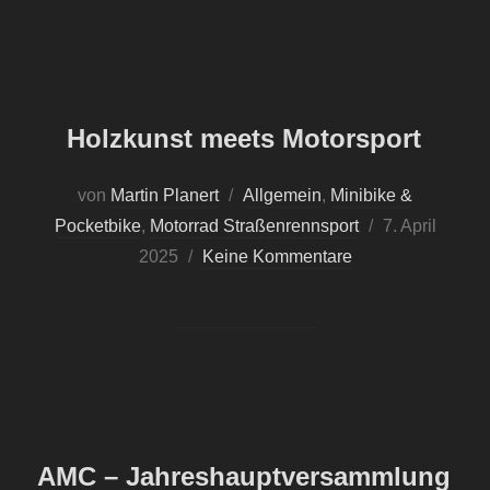
Holzkunst meets Motorsport
von
Martin Planert
Allgemein
,
Minibike &
Pocketbike
,
Motorrad Straßenrennsport
Veröffentlicht
7. April
2025
Keine Kommentare
am
AMC – Jahreshauptversammlung