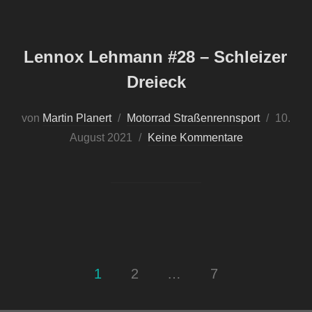
Lennox Lehmann #28 – Schleizer
Dreieck
von
Martin Planert
Motorrad Straßenrennsport
Veröffen
10.
August 2021
Keine Kommentare
am
1
2
…
7
Seitennummerierung