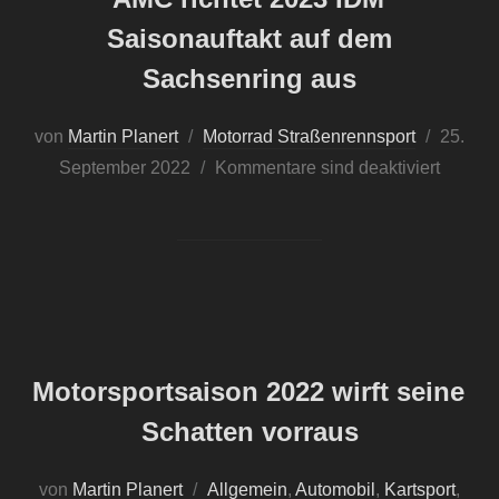
Saisonauftakt auf dem
Sachsenring aus
von
Martin Planert
Motorrad Straßenrennsport
Veröffen
25.
September 2022
Kommentare sind deaktiviert
am
Motorsportsaison 2022 wirft seine
Schatten vorraus
von
Martin Planert
Allgemein
,
Automobil
,
Kartsport
,