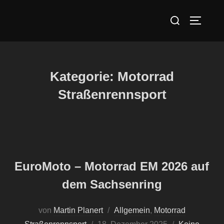
Zum
Suchen
Inhalt
SEITEN
nach:
springen
Kategorie:
Motorrad
Straßenrennsport
EuroMoto – Motorrad EM 2026 auf
dem Sachsenring
von
Martin Planert
Allgemein
,
Motorrad